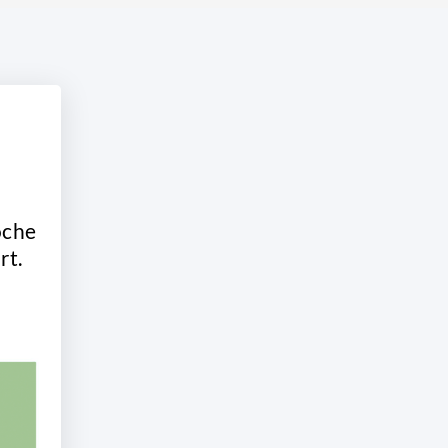
che
rt.