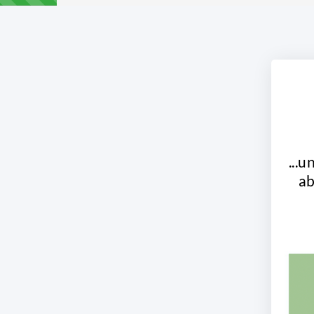
...
ab