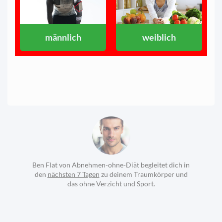
männlich
weiblich
Ben Flat von Abnehmen-ohne-Diät begleitet dich in
den
nächsten 7 Tagen
zu deinem Traumkörper und
das ohne Verzicht und Sport.