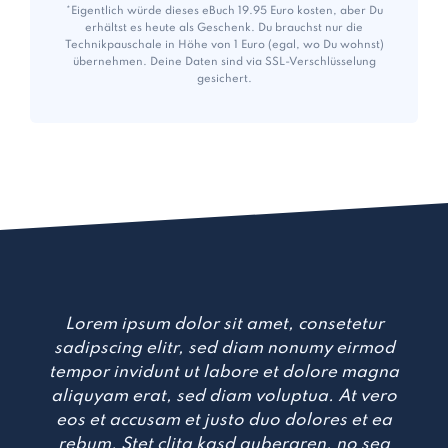
*Eigentlich würde dieses eBuch 19.95 Euro kosten, aber Du
erhältst es heute als Geschenk. Du brauchst nur die
Technikpauschale in Höhe von 1 Euro (egal, wo Du wohnst)
übernehmen. Deine Daten sind via SSL-Verschlüsselung
gesichert.
Lorem ipsum dolor sit amet, consetetur
sadipscing elitr, sed diam nonumy eirmod
tempor invidunt ut labore et dolore magna
aliquyam erat, sed diam voluptua. At vero
eos et accusam et justo duo dolores et ea
rebum. Stet clita kasd gubergren, no sea