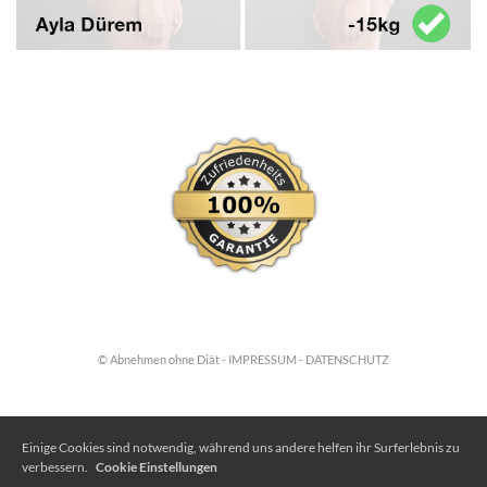
© Abnehmen ohne Diät -
IMPRESSUM
-
DATENSCHUTZ
Einige Cookies sind notwendig, während uns andere helfen ihr Surferlebnis zu
verbessern.
Cookie Einstellungen