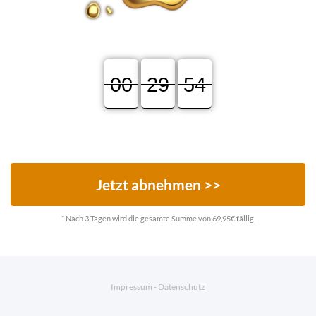
00
00
00
29
29
29
53
53
54
Stunden
Minuten
Sekunden
Jetzt abnehmen >>
* Nach 3 Tagen wird die gesamte Summe von 69,95€ fällig.
Impressum
-
Datenschutz