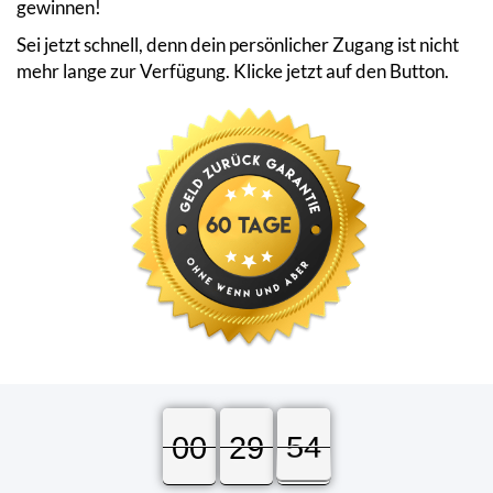
gewinnen!
Sei jetzt schnell, denn dein persönlicher Zugang ist nicht
mehr lange zur Verfügung. Klicke jetzt auf den Button.
00
00
00
29
29
29
53
54
54