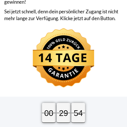
gewinnen!
Sei jetzt schnell, denn dein persönlicher Zugang ist nicht
mehr lange zur Verfügung. Klicke jetzt auf den Button.
00
00
00
29
29
29
53
54
53