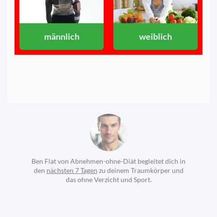
männlich
weiblich
Ben Flat von Abnehmen-ohne-Diät begleitet dich in
den
nächsten 7 Tagen
zu deinem Traumkörper und
das ohne Verzicht und Sport.