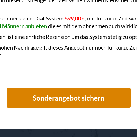
 in dieser anstrengenden Zeit wollen wir den Menschen zu
Abnehmen-ohne-Diät System
699,00 €
, nur für kurze Zeit w
nd Männern anbieten
die es mit dem abnehmen auch wirkli
en, ist eine ehrliche Rezension um das System stetig zu op
ohen Nachfrage gilt dieses Angebot nur noch für kurze Zei
n.
Sonderangebot sichern