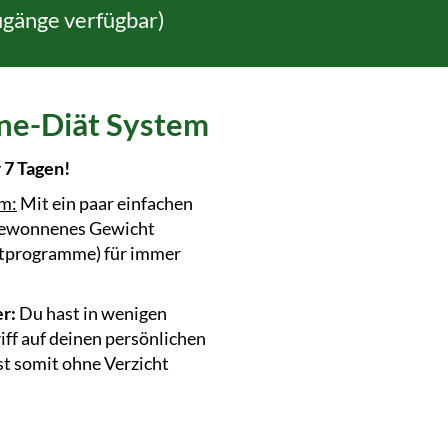
ugänge verfügbar)
e-Diät System
r 7 Tagen!
em:
Mit ein paar einfachen
 gewonnenes Gewicht
iätprogramme) für immer
r:
Du hast in wenigen
ff auf deinen persönlichen
t somit ohne Verzicht