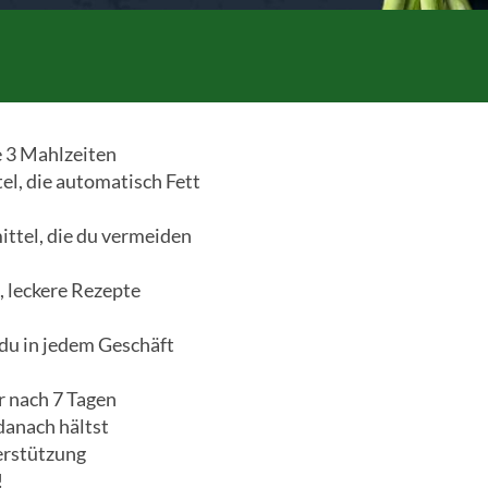
e 3 Mahlzeiten
l, die automatisch Fett
ttel, die du vermeiden
, leckere Rezepte
 du in jedem Geschäft
r nach 7 Tagen
danach hältst
erstützung
!