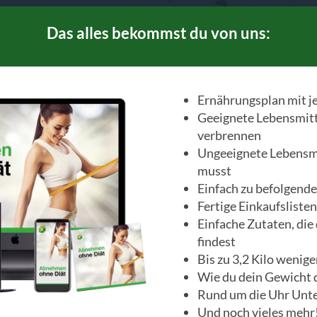
Das alles bekommst du von uns:
Ernährungsplan mit j
Geeignete Lebensmitte
verbrennen
Ungeeignete Lebensmi
musst
Einfach zu befolgende
Fertige Einkaufslisten
Einfache Zutaten, die
findest
Bis zu 3,2 Kilo wenige
Wie du dein Gewicht 
Rund um die Uhr Unt
Und noch vieles mehr