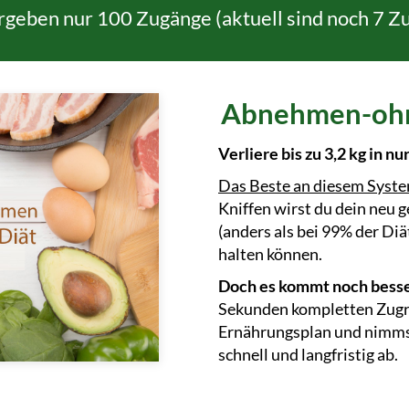
rgeben nur 100 Zugänge (aktuell sind noch 7 Z
Abnehmen-ohn
Verliere bis zu 3,2 kg in nu
Das Beste an diesem Syst
Kniffen wirst du dein neu
(anders als bei 99% der D
halten können.
Doch es kommt noch besse
Sekunden kompletten Zugri
Ernährungsplan und nimms
schnell und langfristig ab.