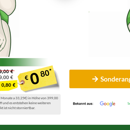
Sonderang
2 Monate a 33,25€) in Höhe von 399,00
iff und es entstehen keine weiteren
 ist nicht storniertbar.