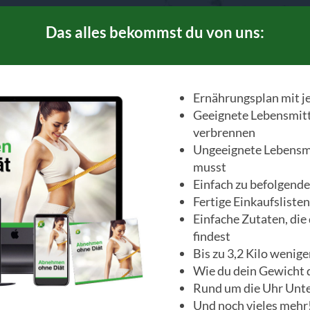
Das alles bekommst du von uns:
Ernährungsplan mit j
Geeignete Lebensmitte
verbrennen
Ungeeignete Lebensmi
musst
Einfach zu befolgende
Fertige Einkaufslisten
Einfache Zutaten, die
findest
Bis zu 3,2 Kilo wenige
Wie du dein Gewicht 
Rund um die Uhr Unt
Und noch vieles mehr