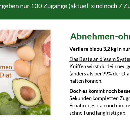
rgeben nur 100 Zugänge (aktuell sind noch 7 Z
Abnehmen-ohn
Verliere bis zu 3,2 kg in nu
Das Beste an diesem Syst
Kniffen wirst du dein neu
(anders als bei 99% der D
halten können.
Doch es kommt noch besse
Sekunden kompletten Zugri
Ernährungsplan und nimms
schnell und langfristig ab.