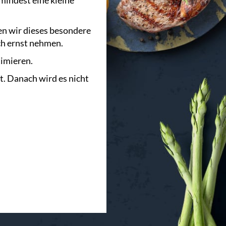
mindest eine kleine
len wir dieses besondere
ch ernst nehmen.
timieren.
t. Danach wird es nicht