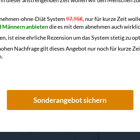
 in dieser anstrengenden Zeit wollen wir den Menschen zu
Abnehmen-ohne-Diät System
97,95€
, nur für kurze Zeit wol
nd Männern anbieten
die es mit dem abnehmen auch wirkli
en, ist eine ehrliche Rezension um das System stetig zu op
ohen Nachfrage gilt dieses Angebot nur noch für kurze Zei
n.
Sonderangebot sichern