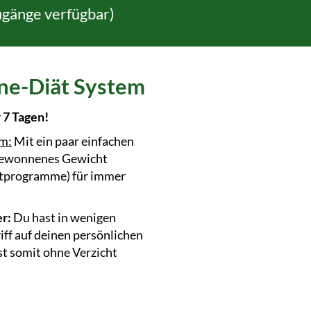
ugänge verfügbar)
e-Diät System
r 7 Tagen!
em:
Mit ein paar einfachen
 gewonnenes Gewicht
iätprogramme) für immer
r:
Du hast in wenigen
ff auf deinen persönlichen
t somit ohne Verzicht