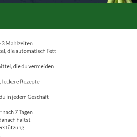
e 3 Mahlzeiten
l, die automatisch Fett
ttel, die du vermeiden
, leckere Rezepte
 du in jedem Geschäft
r nach 7 Tagen
danach hältst
erstützung
!