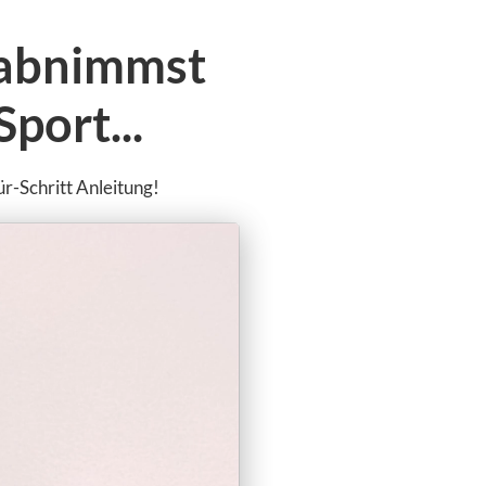
 abnimmst
port...
r-Schritt Anleitung!