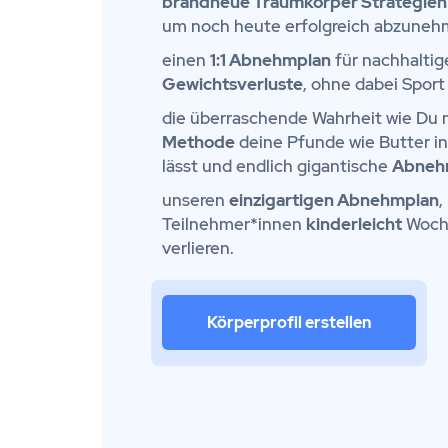
brandneue Traumkörper Strategien
um noch heute erfolgreich abzuneh
einen
1:1 Abnehmplan
für nachhalti
Gewichtsverluste
, ohne dabei Sport 
die überraschende Wahrheit wie Du 
Methode
deine Pfunde wie Butter i
lässt und endlich gigantische
Abneh
unseren
einzigartigen Abnehmplan
,
Teilnehmer*innen
kinderleicht
Woche
verlieren.
Körperprofil erstellen