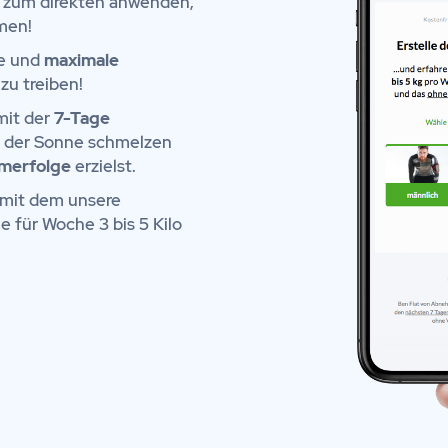
zum direkten anwenden,
men!
ge und
maximale
zu treiben!
mit der
7-Tage
n der Sonne schmelzen
merfolge
erzielst.
 mit dem unsere
 für Woche 3 bis 5 Kilo