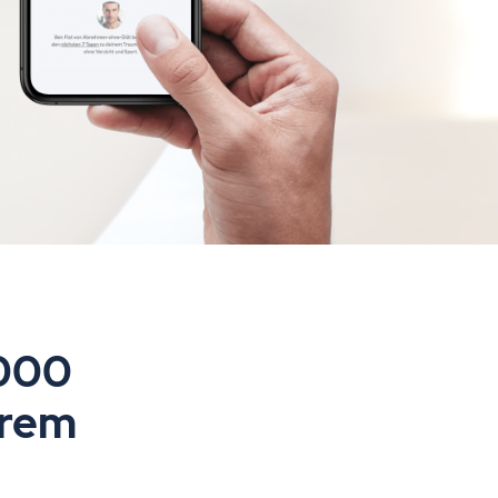
.000
erem