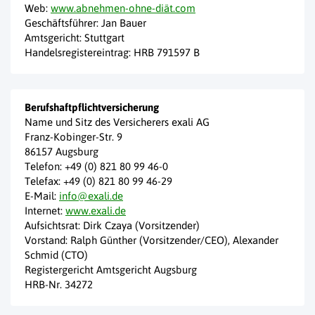
diese vorliegen haben). Bitte geben Sie zudem an,
erhalten". Danach wird sich ein Mitarbeiter aus dem
Web:
www.abnehmen-ohne-diät.com
welches Produkt sie genau widerrufen möchten.
Support melden und Ihnen einen neuen Zugang
Geschäftsführer: Jan Bauer
Amtsgericht: Stuttgart
einrichten.
Wichtig:
Handelsregistereintrag: HRB 791597 B
Bitte veranlassen Sie
keine
Rücklastschrift, da dies mit
zusätzlichen Gebühren verbunden ist, die von der
Digistore24 GmbH in Rechnung gestellt wird.
Berufshaftpflichtversicherung
Name und Sitz des Versicherers exali AG
Franz-Kobinger-Str. 9
86157 Augsburg
Telefon: +49 (0) 821 80 99 46-0
Telefax: +49 (0) 821 80 99 46-29
E-Mail:
info@exali.de
Internet:
www.exali.de
Aufsichtsrat: Dirk Czaya (Vorsitzender)
Vorstand: Ralph Günther (Vorsitzender/CEO), Alexander
Schmid (CTO)
Registergericht Amtsgericht Augsburg
HRB-Nr. 34272